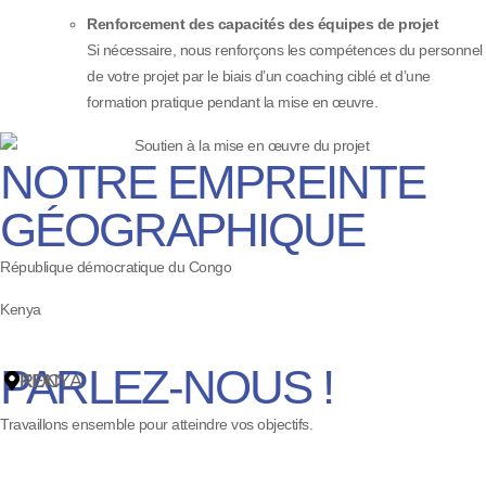
Renforcement des capacités des équipes de projet
Si nécessaire, nous renforçons les compétences du personnel
de votre projet par le biais d’un coaching ciblé et d’une
formation pratique pendant la mise en œuvre.
NOTRE EMPREINTE
ique
GÉOGRAPHIQUE
République démocratique du Congo
te
Kenya
PARLEZ-NOUS !
243) 81 21 91 997
RDC
KENYA
698 956
Travaillons ensemble pour atteindre vos objectifs.