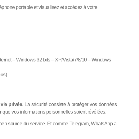
phone portable et visualisez et accédez à votre
nternet – Windows 32 bits – XP/Vista/7/8/10 – Windows
ous)
 vie privée
. La sécurité consiste à protéger vos données
her que vos informations personnelles soient révélées.
es open source du service. Et comme Telegram, WhatsApp a