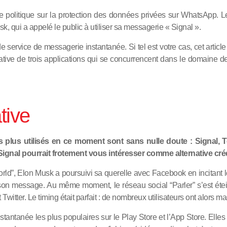
 politique sur la protection des données privées sur WhatsApp. Le
k, qui a appelé le public à utiliser sa messagerie « Signal ».
service de messagerie instantanée. Si tel est votre cas, cet article 
ive de trois applications qui se concurrencent dans le domaine de 
tive
es plus utilisés en ce moment sont sans nulle doute : Signal,
Signal pourrait frotement vous intéresser comme alternative cr
he world”, Elon Musk a poursuivi sa querelle avec Facebook en incita
 son message. Au même moment, le réseau social “Parler” s’est éte
 Twitter. Le timing était parfait : de nombreux utilisateurs ont alors
stantanée les plus populaires sur le Play Store et l’App Store. Ell