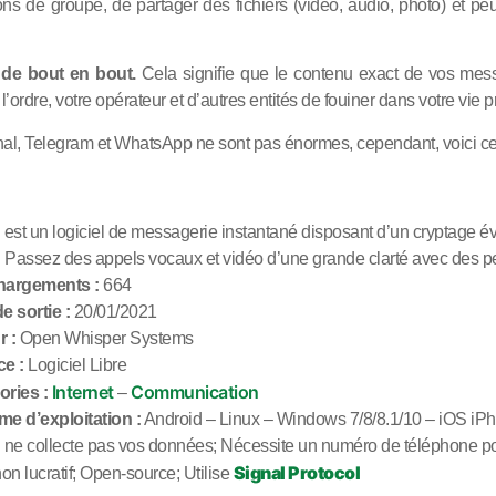
ions de groupe, de partager des fichiers (vidéo, audio, photo) et 
 de bout en bout.
Cela signifie que le contenu exact de vos messa
ordre, votre opérateur et d’autres entités de fouiner dans votre vie p
Signal, Telegram et WhatsApp ne sont pas énormes, cependant, voici 
 est un logiciel de messagerie instantané disposant d’un cryptage év
. Passez des appels vocaux et vidéo d’une grande clarté avec des pe
hargements :
664
e sortie :
20/01/2021
 :
Open Whisper Systems
e :
Logiciel Libre
Internet
Communication
ries :
–
e d’exploitation :
Android – Linux – Windows 7/8/8.1/10 – iOS iP
 ne collecte pas vos données; N
écessite un numéro de téléphone pou
Signal Protocol
on lucratif;
Open-source;
Utilise