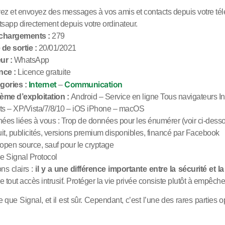
vez et envoyez des messages à vos amis et contacts depuis votre télé
sapp directement depuis votre ordinateur.
chargements :
279
 de sortie :
20/01/2021
ur :
WhatsApp
nce :
Licence gratuite
Internet
Communication
gories :
–
ème d’exploitation :
Android – Service en ligne Tous navigateurs I
its – XP/Vista/7/8/10 – iOS iPhone – macOS
ées liées à vous : Trop de données pour les énumérer (voir ci-dess
uit, publicités, versions premium disponibles, financé par Facebook
open source, sauf pour le cryptage
se Signal Protocol
ns clairs :
il y a une différence importante entre la sécurité et la
e tout accès intrusif. Protéger la vie privée consiste plutôt à empêc
e que Signal, et il est sûr. Cependant, c’est l’une des rares parti