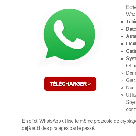
Écri
What
Télé
Date
Aute
Lice
Caté
Syst
64 b
Donn
Grat
Non 
Utili
Soyo
contr
En effet, WhatsApp utilise le même protocole de cryptag
déjà subi des piratages par le passé.