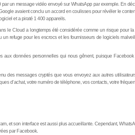
020 par un message vidéo envoyé sur WhatsApp par exemple. En dé
 Google avaient conclu un accord en coulisses pour révéler le con
iciel et a piraté 1 400 appareils.
 le Cloud a longtemps été considérée comme un risque pour la sécu
n refuge pour les escrocs et les fournisseurs de logiciels malveil
iées aux données personnelles qui nous gênent, puisque Facebook u
tenu des messages cryptés que vous envoyez aux autres utilisateur
s d’achat, votre numéro de téléphone, vos contacts, votre fréquence
gram, et son interface est aussi plus accueillante. Cependant, Wha
érées par Facebook.