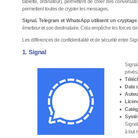
tablette, ordinateur), permettent de créer des conversat
permettent toutes de crypter les messages.
Signal, Telegram et WhatsApp utilisent un cryptage
émetteur et son destinataire. Cela empêche les forces de l’
Les différences de confidentialité et de sécurité entre 
1. Signal
Signal
privés
Téléc
Date d
Auteur
Licenc
Catégo
Systèm
Signal
à but n