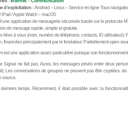
Internet
Communication
ies :
–
 d’exploitation :
Android – Linux – Service en ligne Tous navigate
/ iPad / Apple Watch – macOS
t d’une application de messagerie sécurisée basée sur le protocole M
ion de message rapide, simple et gratuite.
 liées à vous (nom, numéro de téléphone, contacts, ID utilisateur);
P
, financées principalement par le fondateur;
Partiellement open sou
m est une application assez particulière puisque son fonctionnement
ue Signal ne fait pas. Aussi, les messages privés entre deux person
t). Les conversations de groupes ne peuvent pas être cryptées, de
n source.
 derniers temps. Récemment, il était possible avec la fonctionnal