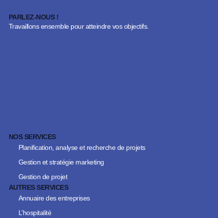
Bureau de poste
PARLEZ-NOUS !
Bureau de poste
Travaillons ensemble pour atteindre vos objectifs.
Téléphone : +254 799 698 956
Téléphone : (+243) 81 21 91 997
Courriel
WhatsApp
Courriel
NOS SERVICES
Planification, analyse et recherche de projets
Gestion et stratégie marketing
Gestion de projet
AUTRES SERVICES
Annuaire des entreprises
L’hospitalité