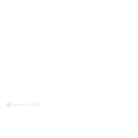
janvier 15, 2026
La maison n’est pas un mur. C’est l’endroit
qui vous couvre quand le froid arrive.