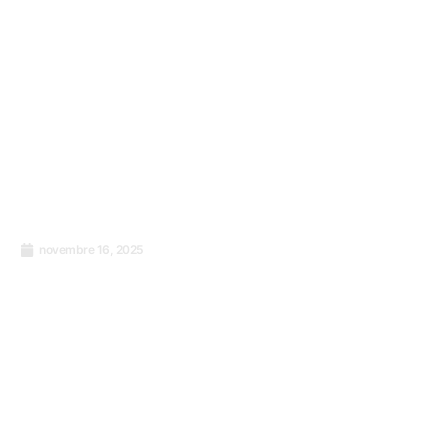
novembre 16, 2025
Le langage mondial de l’enthousiasme et la
force des normes ISO