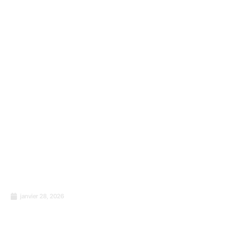
janvier 28, 2026
Le pouvoir tranquille de la cohérence