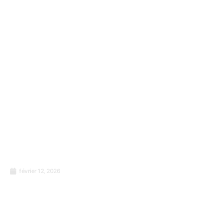
février 12, 2026
Management de la sécurité des denrées
alimentaires : Ce qu’il faut retenir de la
norme internationale ISO 22000:2018