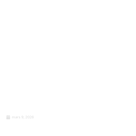
transforme les ateliers en changements sur
le lieu de travail
mars 9, 2026
Pourquoi votre prochain investissement
devrait-il porter sur les personnes plutôt