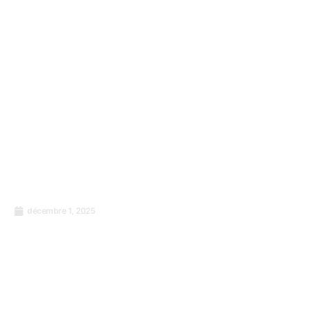
décembre 1, 2025
Passage du format de paiement SWIFT à la
norme ISO 20022 : que faut-il savoir ?