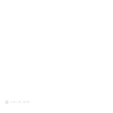
formations qui ne fonctionnent pas. Voici ce
qui fonctionne réellement.
mars 28, 2026
La formation qui colle : Comment Zylloo