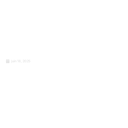
juin 18, 2025
Qu’est-ce qu’une crypto-monnaie et
comment fonctionne-t-elle ?