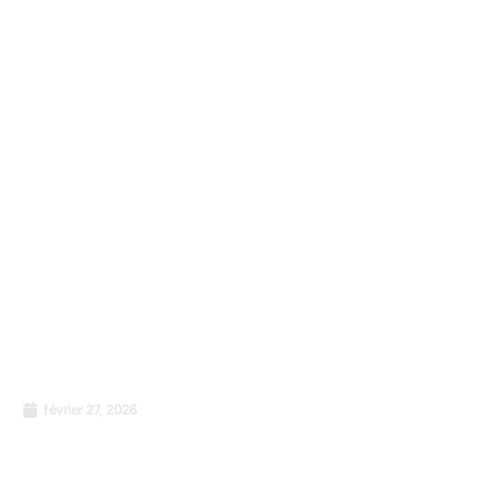
que sur les équipements ?
février 27, 2026
Renforcer les Services de Santé en Afrique
Centrale et de l’Est : Un Appel pour des
Systèmes de Gestion de la Qualité