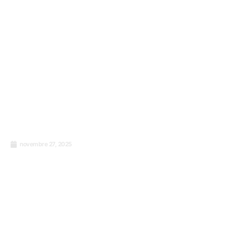
novembre 27, 2025
Mon parcours ISO 9001 : De l’échec au
succès de la certification