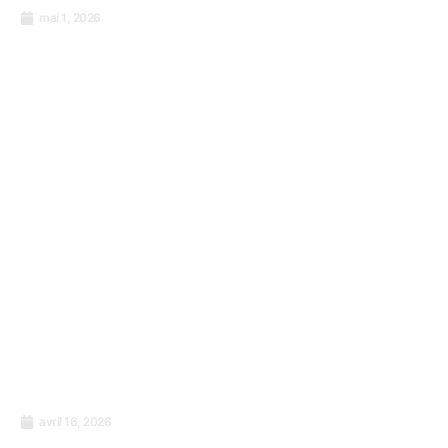
mai 1, 2026
Journée internationale du travail : De la lutte
des travailleurs à la performance durable
avril 16, 2026
Cessez d’envoyer votre personnel à des