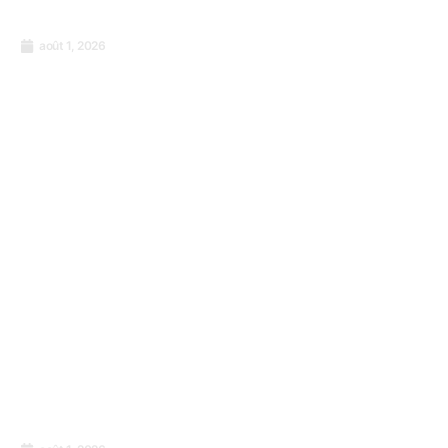
août 1, 2026
Formation à la certification PECB «
Responsable de la mise en œuvre ISO
9001:2015 »