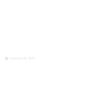
novembre 20, 2025
Transformer les données en décisions :
Comment la recherche peut sauver votre
prochain projet de l’échec