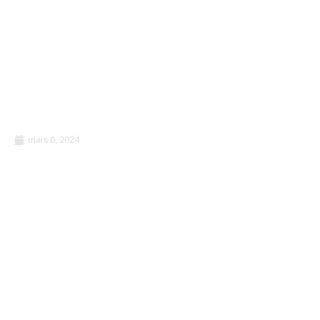
mars 6, 2024
Lancement de ISO/IEC 42001 – Système de
Management de l’Intelligence Artificielle