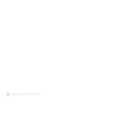
décembre 5, 2025
Pourquoi les comtés kenyans ont besoin de
la certification ISO 9001