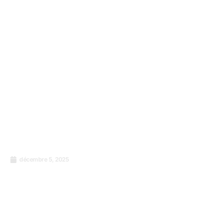
décembre 5, 2025
Pourquoi les comtés kenyans ont besoin de
la certification ISO 9001