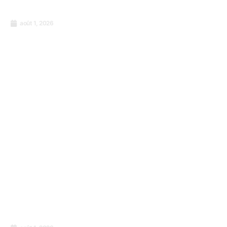
août 1, 2026
Formation à la certification PECB «
Responsable de la mise en œuvre ISO
9001:2015 »