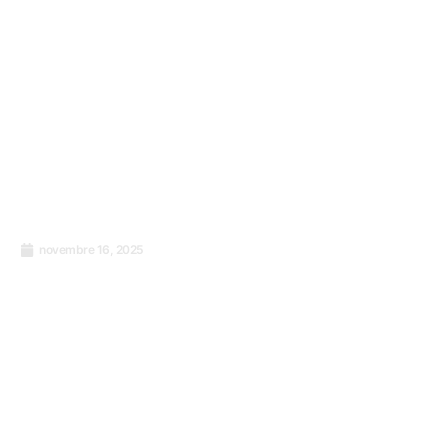
novembre 16, 2025
Le langage mondial de l’enthousiasme et la
force des normes ISO