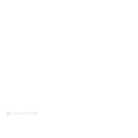
que sur les équipements ?
février 27, 2026
Renforcer les Services de Santé en Afrique
Centrale et de l’Est : Un Appel pour des
Systèmes de Gestion de la Qualité