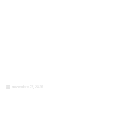
novembre 27, 2025
Mon parcours ISO 9001 : De l’échec au
succès de la certification