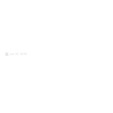
juin 18, 2025
Qu’est-ce qu’une crypto-monnaie et
comment fonctionne-t-elle ?