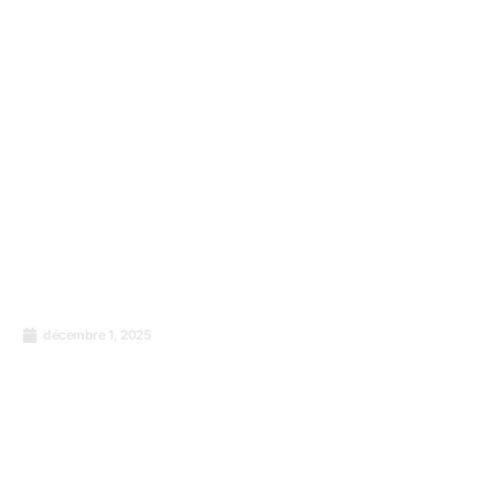
décembre 1, 2025
Passage du format de paiement SWIFT à la
norme ISO 20022 : que faut-il savoir ?