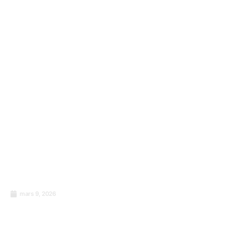
transforme les ateliers en changements sur
le lieu de travail
mars 9, 2026
Pourquoi votre prochain investissement
devrait-il porter sur les personnes plutôt