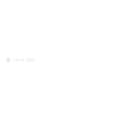
mars 6, 2024
Lancement de ISO/IEC 42001 – Système de
Management de l’Intelligence Artificielle