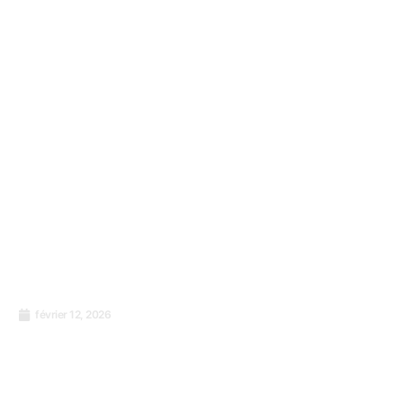
février 12, 2026
Management de la sécurité des denrées
alimentaires : Ce qu’il faut retenir de la
norme internationale ISO 22000:2018