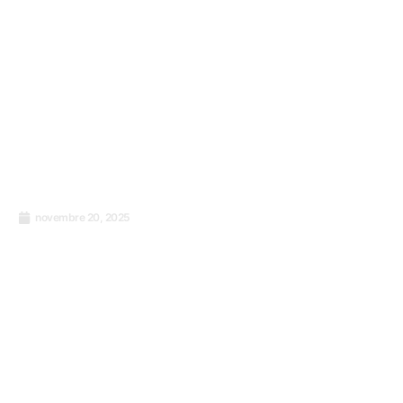
novembre 20, 2025
Transformer les données en décisions :
Comment la recherche peut sauver votre
prochain projet de l’échec