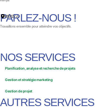
PARLEZ-NOUS !
243) 81 21 91 997
RDC
KENYA
698 956
Travaillons ensemble pour atteindre vos objectifs.
NOS SERVICES
Planification, analyse et recherche de projets
Gestion et stratégie marketing
Gestion de projet
AUTRES SERVICES