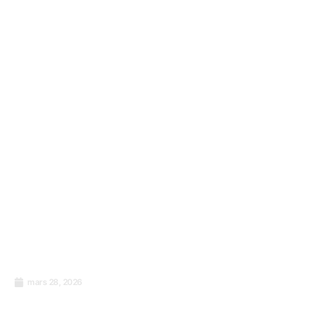
formations qui ne fonctionnent pas. Voici ce
qui fonctionne réellement.
mars 28, 2026
La formation qui colle : Comment Zylloo