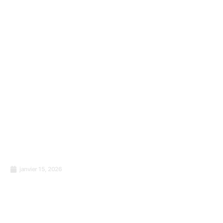
janvier 15, 2026
La maison n’est pas un mur. C’est l’endroit
qui vous couvre quand le froid arrive.