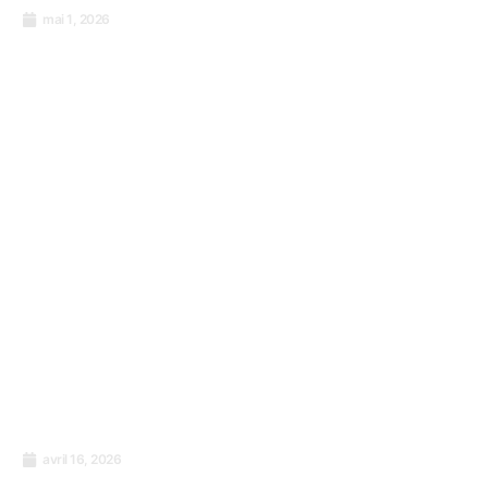
mai 1, 2026
Journée internationale du travail : De la lutte
des travailleurs à la performance durable
avril 16, 2026
Cessez d’envoyer votre personnel à des