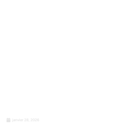
janvier 28, 2026
Le pouvoir tranquille de la cohérence