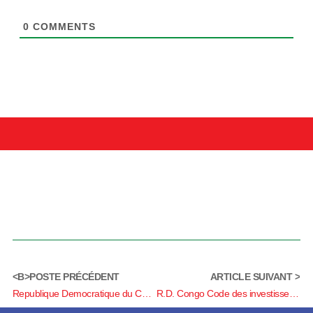
0
COMMENTS
<B>POSTE PRÉCÉDENT
ARTICLE SUIVANT >
Republique Democratique du Congo – Principales zones d’exploitation de ressources naturelles
R.D. Congo Code des investissements