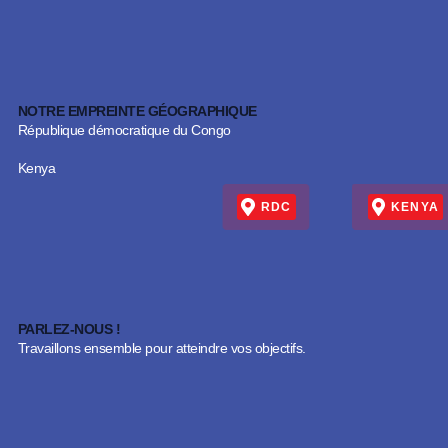
NOTRE EMPREINTE GÉOGRAPHIQUE
République démocratique du Congo
Kenya
RDC
KENYA
Adresse physique
Adresse physique
Bureau de poste
PARLEZ-NOUS !
Bureau de poste
Travaillons ensemble pour atteindre vos objectifs.
Téléphone : +254 799 698 956
Téléphone : (+243) 81 21 91 997
Courriel